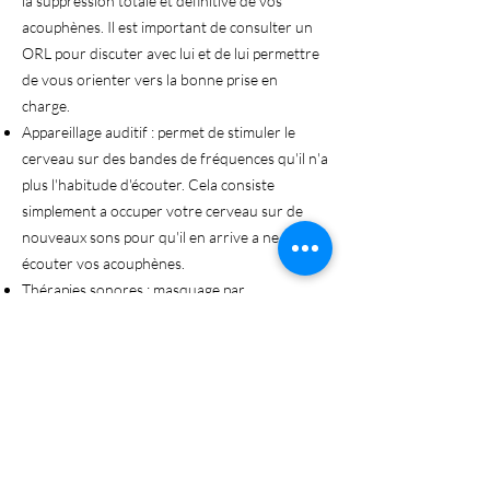
la suppression totale et définitive de vos
acouphènes. Il est important de consulter un
ORL pour discuter avec lui et de lui permettre
de vous orienter vers la bonne prise en
charge.
Appareillage auditif : permet de stimuler le
cerveau sur des bandes de fréquences qu'il n'a
plus l'habitude d'écouter. Cela consiste
simplement a occuper votre cerveau sur de
nouveaux sons pour qu'il en arrive a ne plus
écouter vos acouphènes.
Thérapies sonores : masquage par
générateurs de bruit blanc, sons naturels,
musique douce ou appareils auditifs adaptés.
Thérapies cognitivo-comportementales (TCC) :
pour modifier la perception et diminuer
l’anxiété liée aux acouphènes.
Techniques de relaxation : yoga, méditation,
cohérence cardiaque, sophrologie, massages